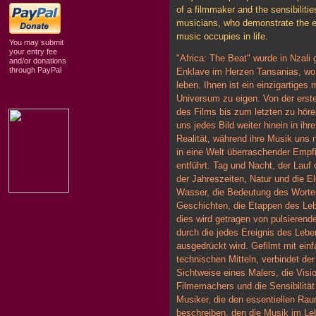
of a filmmaker and the sensibilitie
musicians, who demonstrate the e
music occupies in life.
You may submit
your entry fee
"Africa: The Beat" wurde in Nzali g
and/or donations
through PayPal
Enklave im Herzen Tansanias, w
leben. Ihnen ist ein einzigartiges
Universum zu eigen. Von der erste
des Films bis zum letzten zu höre
uns jedes Bild weiter hinein in ihre
Realität, während ihre Musik uns
in eine Welt überraschender Emp
entführt. Tag und Nacht, der Lauf 
der Jahreszeiten, Natur und die E
Wasser, die Bedeutung des Worte
Geschichten, die Etappen des Lebe
dies wird getragen von pulsieren
durch die jedes Ereignis des Lebe
ausgedrückt wird. Gefilmt mit ein
technischen Mitteln, verbindet der
Sichtweise eines Malers, die Visi
Filmemachers und die Sensibilität
Musiker, die den essentiellen Ra
beschreiben, den die Musik im Le