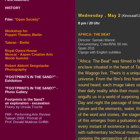
HISTORY
Wednesday . May 2
(Kinosaal/C
Film:
"Open Society"
8 pm / 20 Uhr
Workshop for
AFRICA: THE BEAT
Puppet Theatre, Berlin
Director: Samaki Wanne
Taiwan - Berlin
Documentary, Color/B/W, 60 min.
Spain 2011
Royal Opera House
Cigogo with English subtitles
Muscat - Aspen Creative Arts
World Summit
"Africa: The Beat" was filmed in N
Robert Abbott Sengstacke
enclave situated in the heart of T
Photography
the Wagogo live. Theirs is a uniq
"FOOTPRINTS IN THE SAND?" -
universe. From the film's first fram
Exhibition
sound heard, each image takes us 
"FOOTPRINTS IN THE SAND?" -
their daily reality while their musi
Photo Gallery
engulfs us in a world of surprising
Footprints in the Sand?
Day and night the passage of tim
an exploration - excavation
Poetry by Ursula Troche
nature and the elements, water, t
of the word and stories, the stages o
PAR - Performing Arts Review
Taiwan 2008 / Portrait of
of this emerges from a pulsation 
Prof. Donald Muldrow Griffith
every instant of existence is artic
with rudimentary technical means,
conjoins the perspective of a paint