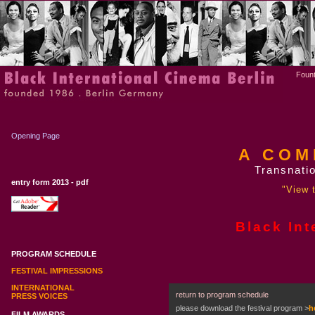
Fount
Opening Page
A COM
Transnatio
entry form 2013 - pdf
"View t
Black Int
PROGRAM SCHEDULE
FESTIVAL IMPRESSIONS
INTERNATIONAL
return to program schedule
PRESS VOICES
please download the festival program
>
h
FILM AWARDS