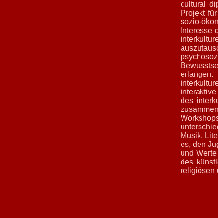
cultural 
Projekt fü
sozio-öko
Interesse 
interkul
auszutau
psychosozi
Bewusstse
erlangen. 
interkult
interaktiv
des interk
zusammen
Workshops
unterschie
Musik, Lite
es, den Ju
und Werte 
des künstl
religiösen