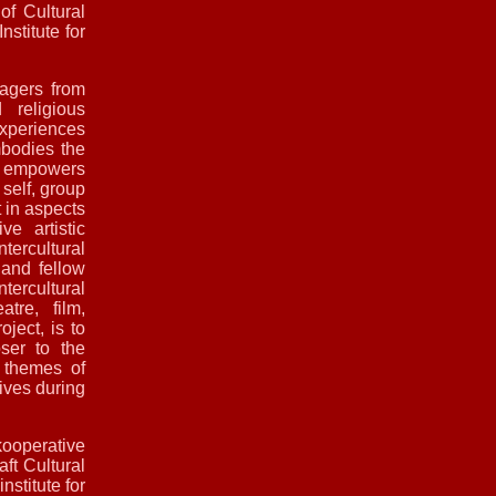
of Cultural
stitute for
agers from
 religious
experiences
mbodies the
ch empowers
self, group
t in aspects
ve artistic
tercultural
 and fellow
ercultural
tre, film,
ject, is to
ser to the
h themes of
tives during
operative
ft Cultural
stitute for