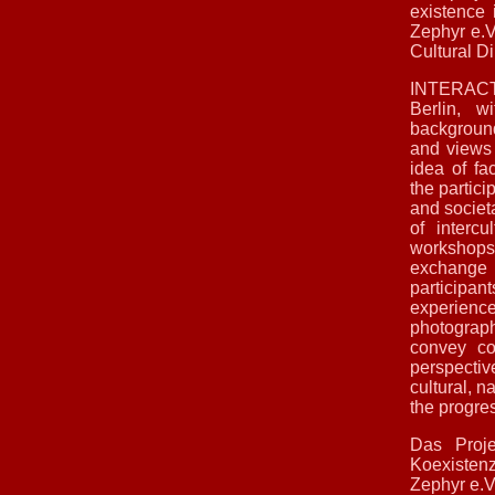
existence 
Zephyr e.V
Cultural Di
INTERACTI
Berlin, w
background
and views o
idea of fa
the partic
and societa
of intercu
workshops,
exchange a
participa
experienc
photography
convey co
perspectiv
cultural, n
the progres
Das Proj
Koexistenz
Zephyr e.V