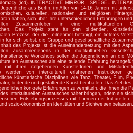
diplomacy (icd). INTERACTIVE MIRROR - SPIEGEL INTERAKT
r Jugendliche aus Berlin, im Alter von 14-16 Jahren mit unters
nomischen, kulturellen, nationalen und religiösen Hintergr
daran haben, sich über ihre unterschiedlichen Erfahrungen un
turellen Zusammenleben in einer multikulturellen Ges
schen. Das Projekt steht für den bildenden, künstleri
alen Prozess, der die Teilnehmer befähigt, ein tieferes Vers
in für sich selbst, die Gruppe und gesellschaftliche Zusamm
Inhalt des Projekts ist die Auseinandersetzung mit den Asp
urellen Zusammenlebens in der multikulturellen Gesellsch
e künstlerische Workshops sollen die Jugendlichen an die Mö
ulturellen Austausches als eine teilende Erfahrung herangefü
 mit ihren ratgebenden KünstlerInnen und MitstudentI
 werden von interkulturell erfahrenen Instruktoren ge
dliche künstlerische Disziplinen wie Tanz, Theater, Film, Ph
ratur, bildende und gestaltende Kunst beinhalten. Das Ziel des P
gendlichen konkrete Erfahrungen zu vermitteln, die ihnen die P
des interkulturellen Austausches näher bringen, indem sie sich
erischen Entstehungsprozesses mit Themen der kulturellen, 
 und sozio-ökonomischen Identitäten und Sichtweisen befassen.