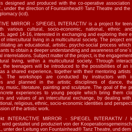
is designed and produced with the co-operative association 
., under the direction of Fountainhead® Tanz Theatre and the In
plomacy (icd).
VE MIRROR - SPIEGEL INTERACTIV is a project for teen
ith various cultural, socio-economic, national, ethnic and
s, aged 14-16, interested in exchanging and exploring their 
f intercultural living in a multicultural society. The project e
cilitating an educational, artistic, psycho-social process whi
ipants to obtain a deeper understanding and awareness of one´s 
l interrelations. Subject matter of the project, is the engagemen
ltural living, within a multicultural society. Through interacti
 the teenagers will be introduced to the possibilities of an in
s a shared experience, together with their mentoring artists
nts. The workshops are conducted by instructors with int
es and planned in the artistic disciplines of dance, thea
, music, literature, painting and sculpture. The goal of the pro
ncrete experiences to young people which bring them clo
es and values of an intercultural exchange, by dealing wit
ational, religious, ethnic, socio-economic identities and perspec
sion of the artistic work.
ekt INTERACTIVE MIRROR - SPIEGEL INTERAKTIV / ko
 wird gestaltet und produziert von der Kooperationsgemeinscha
., unter der Leitung von Fountainhead® Tanz Theatre, und dem in