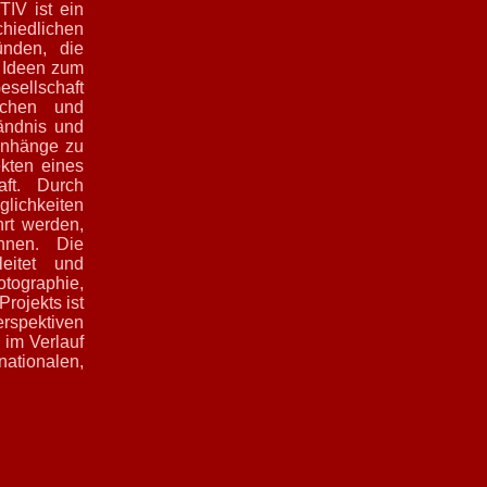
IV ist ein
chiedlichen
ünden, die
d Ideen zum
ellschaft
schen und
tändnis und
enhänge zu
ekten eines
aft. Durch
glichkeiten
hrt werden,
nnen. Die
leitet und
otographie,
rojekts ist
erspektiven
 im Verlauf
nationalen,