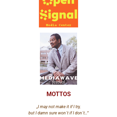
MOTTOS
„I may not make it if I try,
but I damn sure won´t if I don´t…“